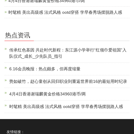
4月4日香港谢瑞麟黄金价格34960港币/两
时髦精 美出高级感 法式风格 ootd穿搭 学早春秀场摆脱路人感
热点资讯
传承红色基因 共赴时代新程：东江源小学举行“红领巾爱祖国”入
队仪式_成长_少先队员_指引
6.16会员晚报：热点颇多，但再度缩量
势如破竹，赵心童创从回归职业到重返世界前16的最短用时纪录
4月4日香港谢瑞麟黄金价格34960港币/两
时髦精 美出高级感 法式风格 ootd穿搭 学早春秀场摆脱路人感
友情链接：