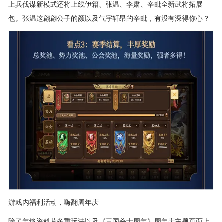
上兵伐谋新模式还将上线伊籍、张温、李肃、辛毗全新武将拓展
包。张温这翩翩公子的颜以及气宇轩昂的辛毗，有没有深得你心？
游戏内福利活动，嗨翻周年庆
除了年终资料片多重玩法以及《三国杀十周年》周年庆主题页面上