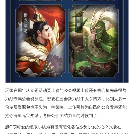
玩家在周年庆专题活动页上参与公会视频上传还有机会抢先获得势
力战专属公会资源包。想要在公会势力战中大杀四方，比别人多一
份专属资源包也不失为一种策略。上传照片为自己的公会发声还能
抢夺海量元宝奖励，考验公会团结力量的时候到了。
超Q萌可爱的绝版小桃秀有没有暖化各位少男少女的心？只要在