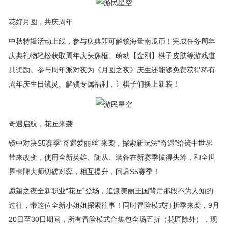
花好月圆，共庆周年
中秋特辑活动上线，参与庆典即可解锁海量南瓜币！完成任务周年
庆典礼物轻松获取周年庆头像框、萌动【金刚】棋子皮肤等游戏道
具奖励。参与周年派对夜为《月圆之夜》庆生还能够免费获得稀有
周年庆生日镜灵。解锁专属福利，让棋子们换上新装！
奇遇启航，花匠来袭
镜中对决S5赛季“奇遇爱丽丝”来袭，探索新玩法“奇遇”给镜中世界
带来改变，使用全新英雄、随从、装备在新赛季拔得头筹，和全世
界卡牌大师切磋对弈，相互提升，问鼎S5赛季！
愿望之夜全新职业“花匠”登场，追溯美丽王国背后那段不为人知的
过往，带这位全新小姐姐探索往事！同时冒险模式打折季来袭，9月
20日至30日期间，所有冒险模式合集包全场五折（花匠除外），现