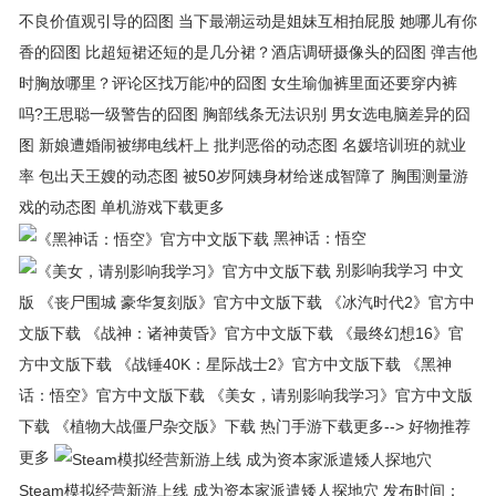
不良价值观引导的囧图 当下最潮运动是姐妹互相拍屁股 她哪儿有你
香的囧图 比超短裙还短的是几分裙？酒店调研摄像头的囧图 弹吉他
时胸放哪里？评论区找万能冲的囧图 女生瑜伽裤里面还要穿内裤
吗?王思聪一级警告的囧图 胸部线条无法识别 男女选电脑差异的囧
图 新娘遭婚闹被绑电线杆上 批判恶俗的动态图 名媛培训班的就业
率 包出天王嫂的动态图 被50岁阿姨身材给迷成智障了 胸围测量游
戏的动态图 单机游戏下载更多
黑神话：悟空
别影响我学习 中文
版 《丧尸围城 豪华复刻版》官方中文版下载 《冰汽时代2》官方中
文版下载 《战神：诸神黄昏》官方中文版下载 《最终幻想16》官
方中文版下载 《战锤40K：星际战士2》官方中文版下载 《黑神
话：悟空》官方中文版下载 《美女，请别影响我学习》官方中文版
下载 《植物大战僵尸杂交版》下载 热门手游下载更多--> 好物推荐
更多
Steam模拟经营新游上线 成为资本家派遣矮人探地穴 发布时间：