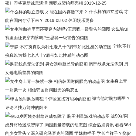
夜》即将更新诚意满满 新职业契约师亮相 2019-12-25
什么样的独立游戏 才
能在国内存活下来？ 2019-08-02 休闲娱乐更多
女生瑜伽
裤里面还要穿内裤吗?王思聪一级警告的囧图
宁静:不打
扮真以为我七老八十?肩带如此性感的动态图
胸部线条无法识别 男
女选电脑差异的囧图
女生身上青
一块紫一块 相信韩国财阀眼光的动态图
弹吉他时胸放哪里？
评论区找万能冲的囧图
被50岁阿
姨身材给迷成智障了 胸围测量游戏的动态图 综合热点资讯 看看36d
的少女舌头？深入研究马赛克的囧图 学妹做样子 学长当祥子？烧货